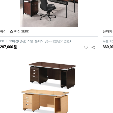
하이너스 책상(흑단)
산타페
PB+LPM마감(상판) 스틸+분체도장(프레임/앞가림판)
무룔배
297,000원
360,