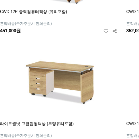
CWD-12P 중역컴퓨터책상 (유리포함)
CWD-
혼적배송(추가주문시 전화문의)
혼적배
451,000원
352,
라이트월넛 고급탑형책상 (투명유리포함)
CWD-
혼적배송(추가주문시 전화문의)
혼접배