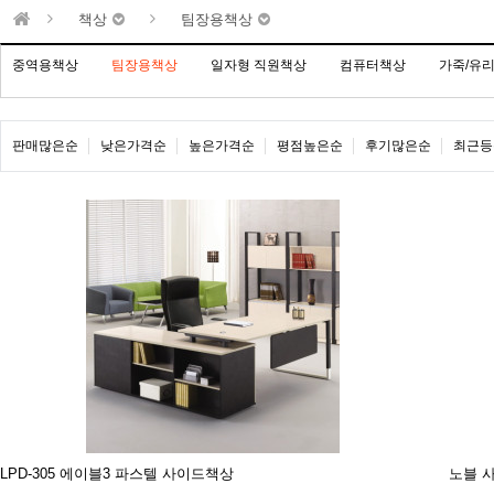
책상
팀장용책상
중역용책상
팀장용책상
일자형 직원책상
컴퓨터책상
가죽/유
판매많은순
낮은가격순
높은가격순
평점높은순
후기많은순
최근등
LPD-305 에이블3 파스텔 사이드책상
노블 