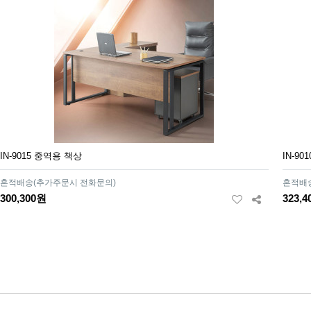
IN-9015 중역용 책상
IN-9
혼적배송(추가주문시 전화문의)
혼적배
300,300원
323,
맨끝